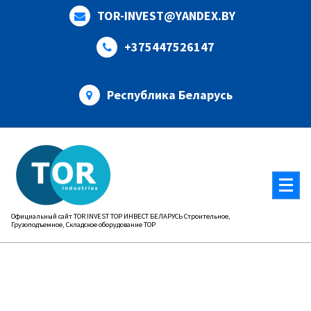
Перейти
TOR-INVEST@YANDEX.BY
к
содержимому
+375447526147
Республика Беларусь
Официальный сайт TOR INVEST ТОР ИНВЕСТ БЕЛАРУСЬ Строительное,
Грузоподъемное, Складское оборудование ТОР