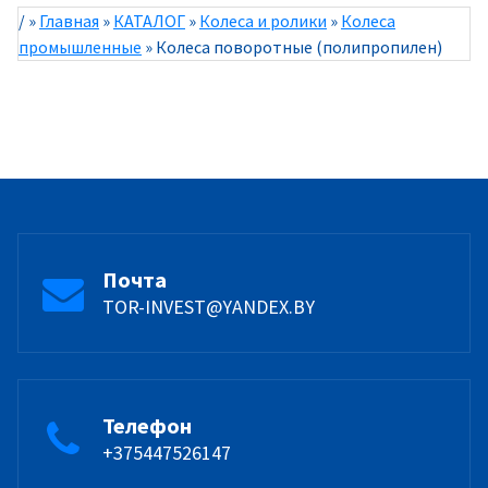
/
»
Главная
»
КАТАЛОГ
»
Колеса и ролики
»
Колеса
промышленные
»
Колеса поворотные (полипропилен)
Почта
TOR-INVEST@YANDEX.BY
Телефон
+375447526147