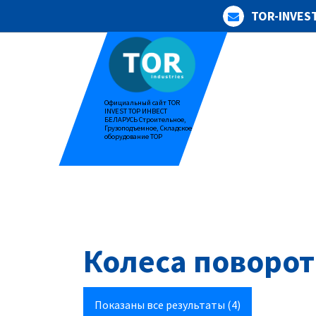
Перейти
TOR-INVES
к
содержимому
Официальный сайт TOR
INVEST ТОР ИНВЕСТ
БЕЛАРУСЬ Строительное,
Грузоподъемное, Складское
оборудование ТОР
Колеса поворот
Показаны все результаты (4)