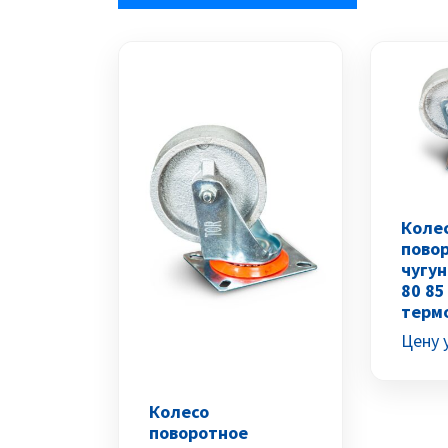
Коле
пово
чугун
80 85
терм
Цену 
Колесо
поворотное