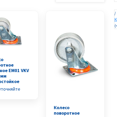
/
К
(
со
ротное
ное EM01 VKV
 мм
остойкое
уточняйте
Колесо
поворотное