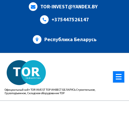
Перейти
TOR-INVEST@YANDEX.BY
к
содержимому
+375447526147
Республика Беларусь
Официальный сайт TOR INVEST ТОР ИНВЕСТ БЕЛАРУСЬ Строительное,
Грузоподъемное, Складское оборудование ТОР