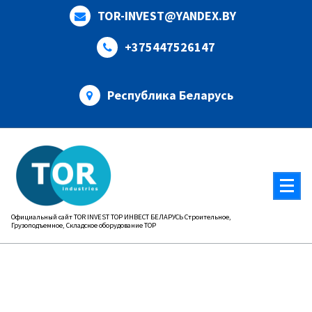
Перейти
TOR-INVEST@YANDEX.BY
к
содержимому
+375447526147
Республика Беларусь
Официальный сайт TOR INVEST ТОР ИНВЕСТ БЕЛАРУСЬ Строительное,
Грузоподъемное, Складское оборудование ТОР