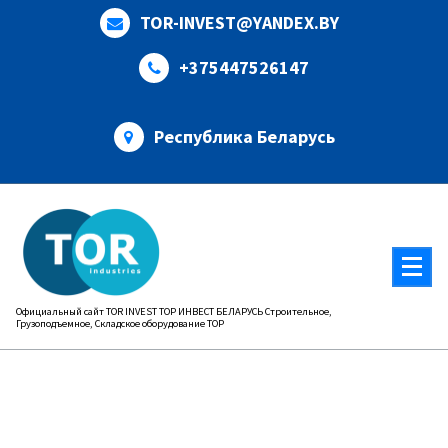
Перейти
TOR-INVEST@YANDEX.BY
к
содержимому
+375447526147
Республика Беларусь
Официальный сайт TOR INVEST ТОР ИНВЕСТ БЕЛАРУСЬ Строительное,
Грузоподъемное, Складское оборудование ТОР