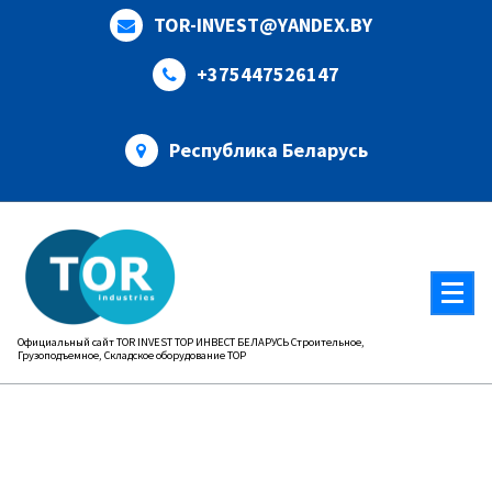
Перейти
TOR-INVEST@YANDEX.BY
к
содержимому
+375447526147
Республика Беларусь
Официальный сайт TOR INVEST ТОР ИНВЕСТ БЕЛАРУСЬ Строительное,
Грузоподъемное, Складское оборудование ТОР