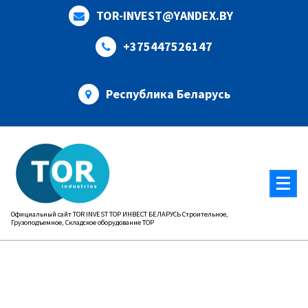
Перейти
TOR-INVEST@YANDEX.BY
к
содержимому
+375447526147
Республика Беларусь
Официальный сайт TOR INVEST ТОР ИНВЕСТ БЕЛАРУСЬ Строительное,
Грузоподъемное, Складское оборудование ТОР