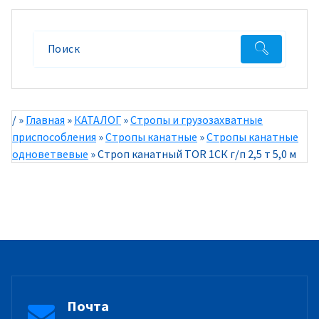
/
»
Главная
»
КАТАЛОГ
»
Стропы и грузозахватные
приспособления
»
Стропы канатные
»
Стропы канатные
одноветвевые
»
Строп канатный TOR 1СК г/п 2,5 т 5,0 м
Почта