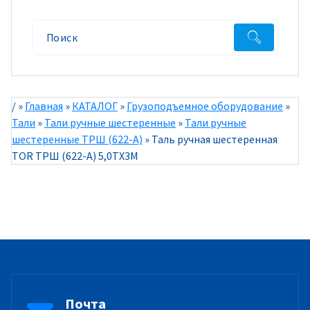
/
»
Главная
»
КАТАЛОГ
»
Грузоподъемное оборудование
»
Тали
»
Тали ручные шестеренные
»
Тали ручные
шестеренные ТРШ (622-A)
»
Таль ручная шестеренная
TOR ТРШ (622-A) 5,0ТХ3М
Почта