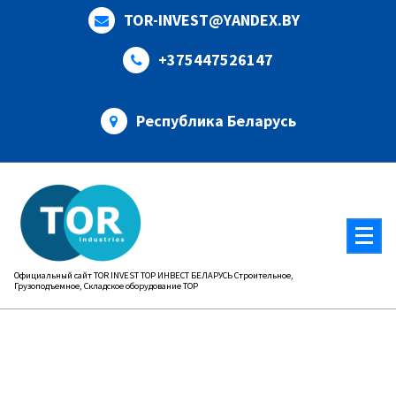
Перейти
TOR-INVEST@YANDEX.BY
к
содержимому
+375447526147
Республика Беларусь
Официальный сайт TOR INVEST ТОР ИНВЕСТ БЕЛАРУСЬ Строительное,
Грузоподъемное, Складское оборудование ТОР